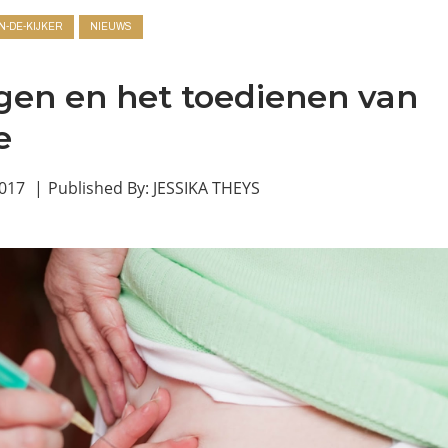
IN-DE-KIJKER
NIEUWS
ngen en het toedienen van
e
2017
JESSIKA THEYS