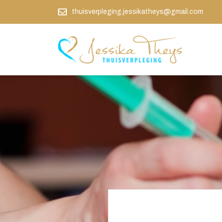
thuisverpleging.jessikatheys@gmail.com