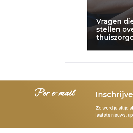
Vragen di
stellen ov
thuiszorg
Per e-mail
Inschrijv
Zo word je altijd 
laatste nieuws, up