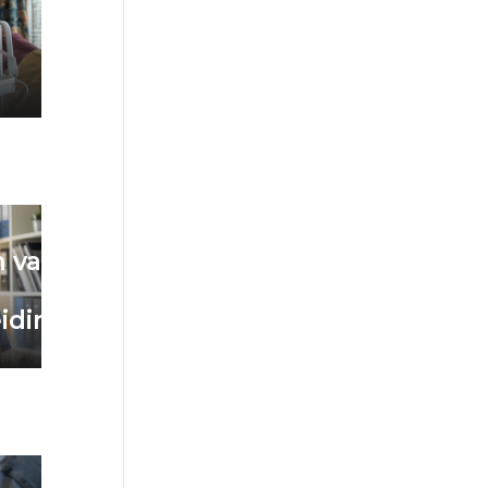
n van
iding