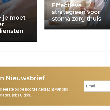
Effectieve
strategieën voor
e je moet
stoma zorg thuis
er
diensten
en Nieuwsbrief
als eerste op de hoogte gebracht van ons
dates, jobs & tips.