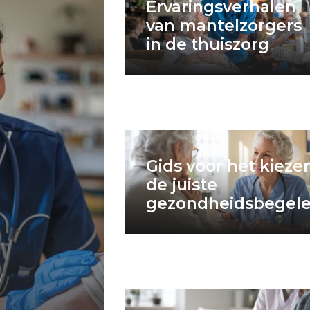
Ervaringsverhalen
van mantelzorgers
in de thuiszorg
Gids voor het kieze
de juiste
gezondheidsbegele